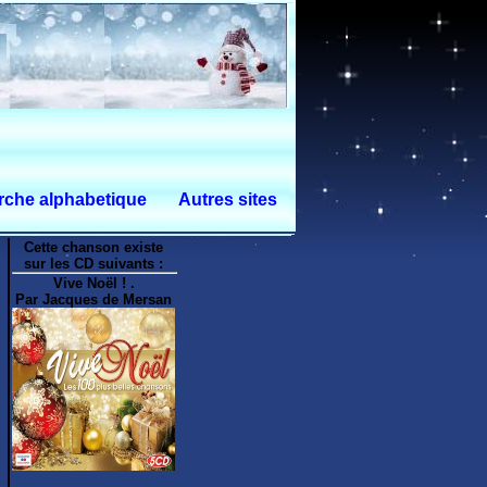
che alphabetique
Autres sites
Cette chanson existe
sur les CD suivants :
Vive Noël ! .
Par Jacques de Mersan