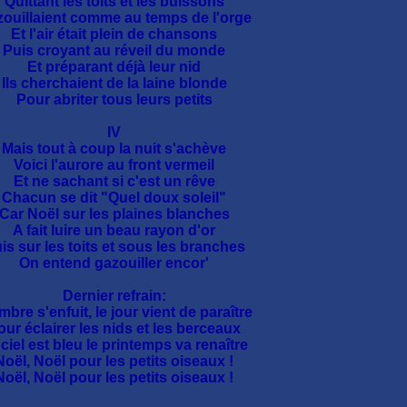
Quittant les toits et les buissons
ouillaient comme au temps de l'orge
Et l'air était plein de chansons
Puis croyant au réveil du monde
Et préparant déjà leur nid
Ils cherchaient de la laine blonde
Pour abriter tous leurs petits
IV
Mais tout à coup la nuit s'achève
Voici l'aurore au front vermeil
Et ne sachant si c'est un rêve
Chacun se dit "Quel doux soleil"
Car Noël sur les plaines blanches
A fait luire un beau rayon d'or
is sur les toits et sous les branches
On entend gazouiller encor'
Dernier refrain:
mbre s'enfuit, le jour vient de paraître
our éclairer les nids et les berceaux
ciel est bleu le printemps va renaître
Noël, Noël pour les petits oiseaux !
Noël, Noël pour les petits oiseaux !