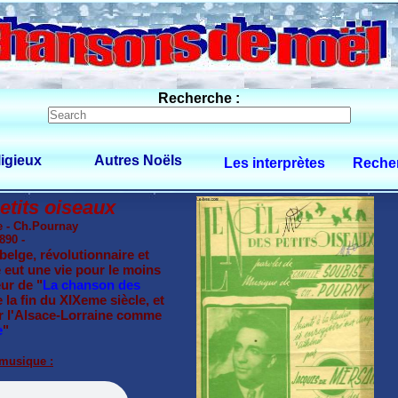
Recherche :
igieux
Autres Noëls
Les interprètes
Recher
etits oiseaux
e - Ch.Pournay
890 -
belge, révolutionnaire et
eut une vie pour le moins
eur de "
La chanson des
la fin du XIXeme siècle, et
r l'Alsace-Lorraine comme
e
"
 musique :