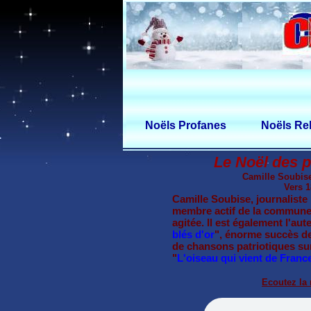
Noëls Profanes
Noëls Rel
Le Noël des p
Camille Soubis
Vers 1
Camille Soubise, journaliste 
membre actif de la commune 
agitée. Il est également l'aut
blés d'or
", énorme succès de 
de chansons patriotiques su
"
L'oiseau qui vient de Franc
Ecoutez la