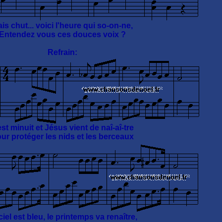
is chut... voici l'heure qui so-on-ne,
Entendez vous ces douces voix ?
Refrain:
 est minuit et Jésus vient de naî-aî-tre
ur protéger les nids et les berceaux
ciel est bleu, le printemps va renaître,