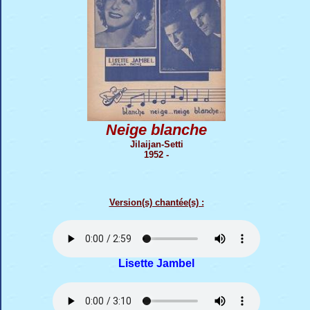
Neige blanche
Jilaijan-Setti
1952 -
Version(s) chantée(s) :
Lisette Jambel